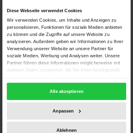
Description
Diese Webseite verwendet Cookies
Wir verwenden Cookies, um Inhalte und Anzeigen zu
Die russische Filmwirtschaft, einst eine der größten
personalisieren, Funktionen für soziale Medien anbieten
der Welt, befindet sich nach langem Niedergang
zu können und die Zugriffe auf unsere Website zu
analysieren. Außerdem geben wir Informationen zu Ihrer
wieder auf Wachstumskurs. Gleichzeitig werden in
Verwendung unserer Website an unsere Partner für
Russland in einem noch nicht gekannten Ausmaß
soziale Medien, Werbung und Analysen weiter. Unsere
ausländische Filmwerke konsumiert.
Partner führen diese Informationen möglicherweise mit
In dieser Situation bietet diese Veröffentlichung eine
weiteren Daten zusammen, die Sie ihnen bereitgestellt
umfassende und detaillierte Analyse des Rechts
haben oder die sie im Rahmen Ihrer Nutzung der Dienste
audiovisueller Werke in der Russischen Föderation
gesammelt haben.
Alle akzeptieren
und stellt es der Regelung im deutschen Recht
gegenüber. Rechtsvergleichend analysiert das Werk
insbesondere die erste Inhaberschaft des
Anpassen
Urheberrechts an Filmwerken sowie den Schutz des
Urheberrechts. Es kommt zu dem Schluss, dass das
Ablehnen