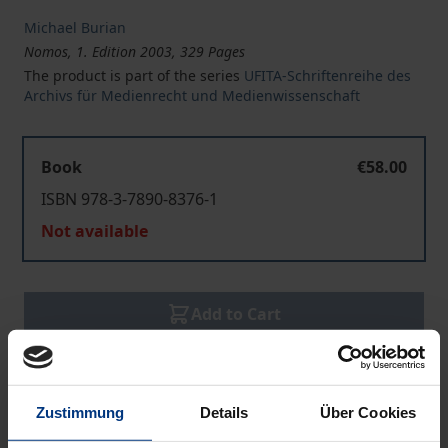
Michael Burian
Nomos, 1. Edition 2003, 329 Pages
The product is part of the series
UFITA-Schriftenreihe des
Archivs für Medienrecht und Medienwissenschaft
Book
€58.00
ISBN 978-3-7890-8376-1
Not available
Add to Cart
Add to Wish List
Delivery cost notice
Zustimmung
Details
Über Cookies