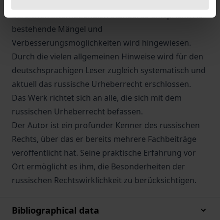
russische Filmurheberrecht in allen wesentlichen
Bereichen internationalen Standards entspricht. Auf
bestehende Mängel und
Verbesserungsmöglichkeiten wird hingewiesen.
Durch die vielen allgemeinen Hinweise wird für den
deutschsprachigen Leser zugleich systematisch und
aktuell das russische Urheberrecht erschlossen.
Das Werk richtet sich an alle, die sich mit dem
russischen Urheberrecht befassen.
Der Autor ist ein profunder Kenner des russischen
Rechts, über das er bereits mehrere Fachbeiträge
veröffentlicht hat. Seine praktische Erfahrung vor
Ort ermöglicht es ihm, die Besonderheiten der
russischen Rechtswirklichkeit zu berücksichtigen.
Bibliographical data