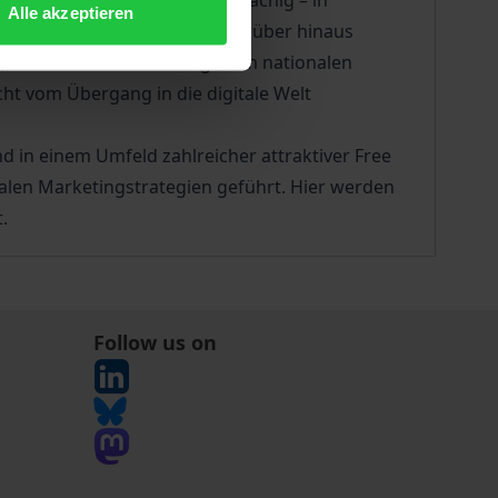
vertrag, der erstmals breitflächig – in
Alle akzeptieren
alen Fernsehens festlegt. Darüber hinaus
, von Konzentrationsfragen im nationalen
cht vom Übergang in die digitale Welt
nd in einem Umfeld zahlreicher attraktiver Free
alen Marketingstrategien geführt. Hier werden
.
Follow us on