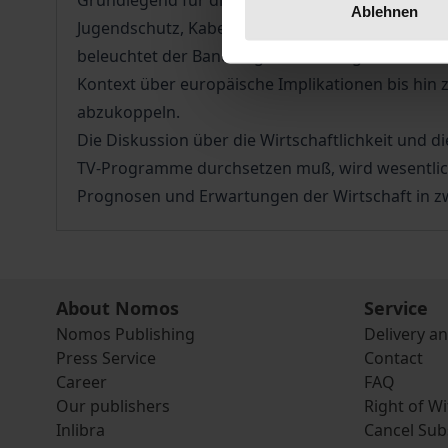
Grundlegend für die Diskussion ist zunächst der 
Ablehnen
Jugendschutz, Kabelverbreitung und digitalen Z
beleuchtet der Band angesichts des globalen An
Kontext über europäische Implikationen bis hin 
abzukoppeln.
Die Diskussion über die Wirtschaftlichkeit und d
TV-Programme durchsetzen muß, wird wesentlich 
Prognosen und Erwartungen der Wirtschaft in zw
About Nomos
Service
Nomos Publishing
Delivery a
Press Service
Contact
Career
FAQ
Our publishers
Right of W
Inlibra
Cancel Sub