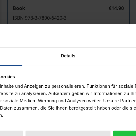
Book
€14.90
ISBN 978-3-7890-6420-3
Not available
Add to Cart
Add to Wish List
Details
Delivery cost notice
Cookies
nhalte und Anzeigen zu personalisieren, Funktionen für soziale
Bibliographical data
Website zu analysieren. Außerdem geben wir Informationen zu I
r soziale Medien, Werbung und Analysen weiter. Unsere Partner
 Daten zusammen, die Sie ihnen bereitgestellt haben oder die s
n.
omische Existenzbedingungen des digitalen Fernsehens in D
llen.