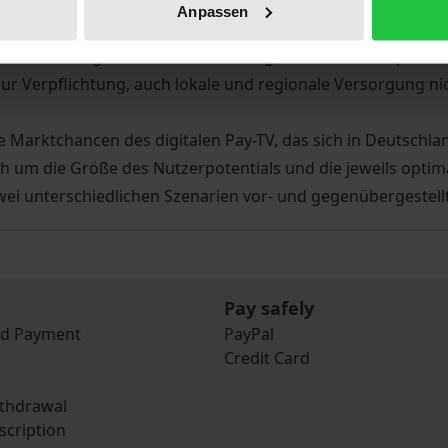
im April 2000 in Kraft getretene 4. Rundfunkänderungsstaats
Anpassen
ugangsmöglichkeiten – wesentliche Grundbedingungen digit
satzes von digitalem Fernsehen die gesamte Themenpalette
zur Verpflichtung, auch lokale und regionale Versorgung ni
ie Marktchancen des digitalen Pay-TV, das sich in Deutschla
um die Größe des Nutzerpotentials und die jeweils optim
ei unterschiedlichen Szenarien vor- und gegenübergestellt
Pay safely
nd Payment
PayPal
Credit Card
ithdrawal
scription