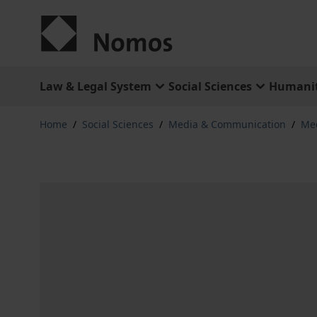
Skip to Content
Law & Legal System
Social Sciences
Humanit
Home
/
Social Sciences
/
Media & Communication
/
Med