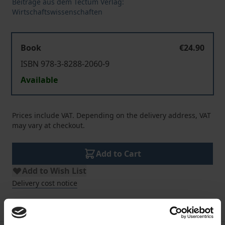
Beiträge aus dem Tectum Verlag:
Wirtschaftswissenschaften
Book
€24.90
ISBN 978-3-8288-2060-9
Available
Prices include VAT. Depending on the delivery address, VAT
may vary at checkout.
Add to Cart
Add to Wish List
Delivery cost notice