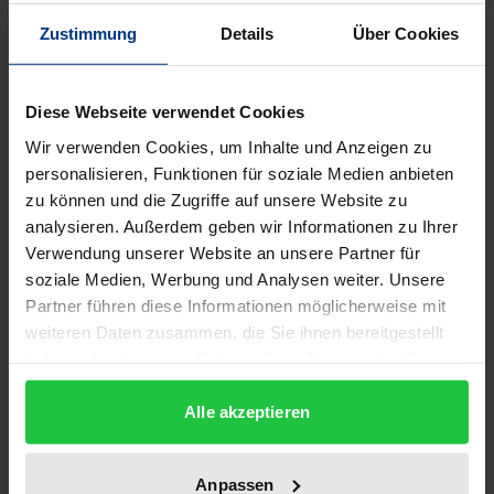
Description
Zustimmung
Details
Über Cookies
Über acht Millionen Beschäftigte der
Diese Webseite verwendet Cookies
Automobilindustrie produzieren weltweit 53
Millionen Kraftfahrzeuge jährlich, in Deutschland
Wir verwenden Cookies, um Inhalte und Anzeigen zu
personalisieren, Funktionen für soziale Medien anbieten
entfällt nahezu jeder siebte Arbeitsplatz auf
zu können und die Zugriffe auf unsere Website zu
Zulieferer und Automobilproduzenten. Zweifellos ist
analysieren. Außerdem geben wir Informationen zu Ihrer
die Automobilindustrie mit einem Gesamtumsatz
Verwendung unserer Website an unsere Partner für
von über 1,9 Billionen Euro ein zentraler Motor der
soziale Medien, Werbung und Analysen weiter. Unsere
Weltwirtschaft. Andererseits leidet gerade diese
Partner führen diese Informationen möglicherweise mit
Schlüsselindustrie unter der Weltwirtschaftskrise
weiteren Daten zusammen, die Sie ihnen bereitgestellt
haben oder die sie im Rahmen Ihrer Nutzung der Dienste
2008 – 2009. Zulieferer, die sich ganz auf die Branche
gesammelt haben.
„Automotive“ ausgerichtet haben, sind im Schatten
Alle akzeptieren
der Großen in eine Rezession gerutscht. Und die
stark mittelständisch geprägten Unternehmen und
Anpassen
ihre Führungsriegen sind auf planvolles Agieren in