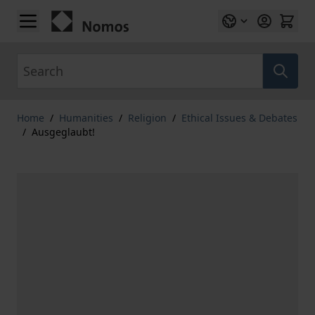
Skip to Content
Search
Home
/
Humanities
/
Religion
/
Ethical Issues & Debates
/
Ausgeglaubt!