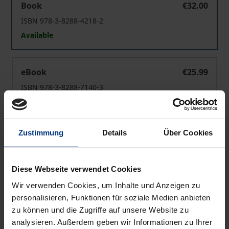
Book
€32.00
ISBN 978-3-8288-4218-2
Available
Ausgeglaubt!
eBook
€25.99
ISBN 978-3-8288-7140-3
Available
Zustimmung
Details
Über Cookies
Prices include VAT. Depending on the delivery address, VAT
may vary at checkout.
Diese Webseite verwendet Cookies
Add to Cart
Wir verwenden Cookies, um Inhalte und Anzeigen zu
Add to Wish List
personalisieren, Funktionen für soziale Medien anbieten
Delivery cost notice
zu können und die Zugriffe auf unsere Website zu
analysieren. Außerdem geben wir Informationen zu Ihrer