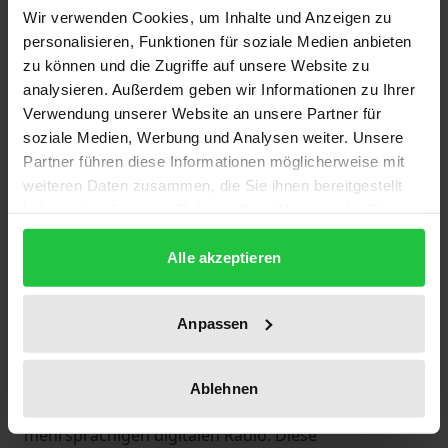
hochqualifizierte Arbeitskräfte aus Nicht-EU-
Wir verwenden Cookies, um Inhalte und Anzeigen zu
Ländern – die Diskussion um die Einwanderung
personalisieren, Funktionen für soziale Medien anbieten
zu können und die Zugriffe auf unsere Website zu
nach Deutschland, um die politische und soziale
analysieren. Außerdem geben wir Informationen zu Ihrer
Gestaltung unserer Gesellschaft ist aktueller denn
Verwendung unserer Website an unsere Partner für
je. Für die öffentlich-rechtlichen Medien stellt dies
soziale Medien, Werbung und Analysen weiter. Unsere
eine besondere Herausforderung dar. Wie werden
Partner führen diese Informationen möglicherweise mit
ihre Hörfunk- und Fernsehprogramme den
weiteren Daten zusammen, die Sie ihnen bereitgestellt
multikulturellen Ansprüchen ihrer Hörerinnen und
haben oder die sie im Rahmen Ihrer Nutzung der Dienste
gesammelt haben.
Hörer gerecht?
Alle akzeptieren
Dieser Band stellt das aktuelle Programmangebot
der ARD-Anstalten für Zuwanderer und Migranten
vor und diskutiert den Reformbedarf. Wie neue
Anpassen
technische Entwicklungen das Programmangebot
verändern könnten, zeigt der Erfahrungsbericht aus
Ablehnen
einem dreijährigen Pilotprojekt des SWR zum
mehrsprachigen digitalen Radio. Diese