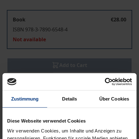
Book
€28.00
ISBN 978-3-7890-6548-4
Not available
Add to Cart
Add to Wish List
Delivery cost notice
Zustimmung
Details
Über Cookies
Description
Diese Webseite verwendet Cookies
Wir verwenden Cookies, um Inhalte und Anzeigen zu
Die Frage, ob bildenden Künstlern ein
personalisieren, Funktionen für soziale Medien anbieten