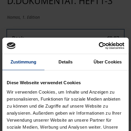
D.DOKUMENTAT. HEFT1-3
Nomos, 1. Edition
Book
€9.97
ISBN 978-3-7890-9940-3
Not available
Zustimmung
Details
Über Cookies
Add to Cart
Diese Webseite verwendet Cookies
Add to Wish List
Wir verwenden Cookies, um Inhalte und Anzeigen zu
Delivery cost notice
personalisieren, Funktionen für soziale Medien anbieten
zu können und die Zugriffe auf unsere Website zu
analysieren. Außerdem geben wir Informationen zu Ihrer
Verwendung unserer Website an unsere Partner für
soziale Medien, Werbung und Analysen weiter. Unsere
Bibliographical data