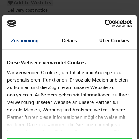
Add to Wish List
Delivery cost notice
Zustimmung
Details
Über Cookies
Description
Die Erforschung der Frage, wie der Erfolg in einem
Diese Webseite verwendet Cookies
Unternehmen gesteigert werden kann, spielt in der
Wir verwenden Cookies, um Inhalte und Anzeigen zu
wissenschaftlichen Diskussion eine große Rolle.
personalisieren, Funktionen für soziale Medien anbieten
Vielfach werden Organisationstheorien entwickelt,
zu können und die Zugriffe auf unsere Website zu
um die Struktur von Organisationen besser zu
analysieren. Außerdem geben wir Informationen zu Ihrer
Verwendung unserer Website an unsere Partner für
verstehen. Darüber hinaus existieren diverse
soziale Medien, Werbung und Analysen weiter. Unsere
Führungstheorien, welche dazu beitragen, die
Partner führen diese Informationen möglicherweise mit
Führung und den Führungserfolg zu verbessern. Für
weiteren Daten zusammen, die Sie ihnen bereitgestellt
den Erfolg eines Unternehmens ist es unerlässlich,
haben oder die sie im Rahmen Ihrer Nutzung der Dienste
dass die Führungskräfte ihre Organisationsstruktur