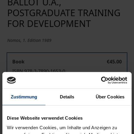
BALLOT U.A.,
POSTGRADUATE TRAINING
FOR DEVELOPMENT
Nomos, 1. Edition 1989
Book
€45.00
ISBN 978-3-7890-1653-0
Not available
Zustimmung
Details
Über Cookies
Add to Cart
Add to Wish List
Diese Webseite verwendet Cookies
Delivery cost notice
Wir verwenden Cookies, um Inhalte und Anzeigen zu