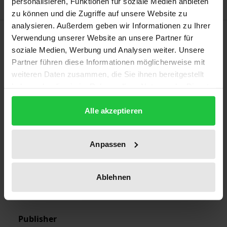
personalisieren, Funktionen für soziale Medien anbieten
zu können und die Zugriffe auf unsere Website zu
analysieren. Außerdem geben wir Informationen zu Ihrer
Bibliographical data
Verwendung unserer Website an unsere Partner für
soziale Medien, Werbung und Analysen weiter. Unsere
Partner führen diese Informationen möglicherweise mit
Edition
weiteren Daten zusammen, die Sie ihnen bereitgestellt
1
haben oder die sie im Rahmen Ihrer Nutzung der Dienste
gesammelt haben.
ISBN
Alle akzeptieren
978-3-7890-1653-0
Publication Date
Anpassen
Jan 18, 1989
Ablehnen
Year of Publication
1989
Publisher