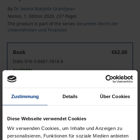
By
Dr. Iwona Matylda Grandjean
Nomos, 1. Edition 2020, 237 Pages
The product is part of the series
Gesamtes Recht der
Unternehmen und Finanzen
Bankenstrukturreformen und die Rolle von Banken-Hol
Book
€62.00
ISBN 978-3-8487-7818-8
Available
Bankenstrukturreformen und die Rolle von Banken-Hol
eBook
€62.00
Zustimmung
Details
Über Cookies
ISBN 978-3-7489-2222-3
Available
Diese Webseite verwendet Cookies
Wir verwenden Cookies, um Inhalte und Anzeigen zu
Prices include VAT. Depending on the delivery address, VAT
personalisieren, Funktionen für soziale Medien anbieten
may vary at checkout.