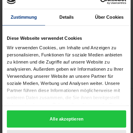
Available
Zustimmung
Details
Über Cookies
Prices include VAT. Depending on the delivery address, VAT
may vary at checkout.
Diese Webseite verwendet Cookies
Wir verwenden Cookies, um Inhalte und Anzeigen zu
Add to Cart
personalisieren, Funktionen für soziale Medien anbieten
Add to Wish List
zu können und die Zugriffe auf unsere Website zu
Delivery cost notice
analysieren. Außerdem geben wir Informationen zu Ihrer
Verwendung unserer Website an unsere Partner für
soziale Medien, Werbung und Analysen weiter. Unsere
Partner führen diese Informationen möglicherweise mit
Description
weiteren Daten zusammen, die Sie ihnen bereitgestellt
haben oder die sie im Rahmen Ihrer Nutzung der Dienste
gesammelt haben.
The concept of positive action was introduced into
Alle akzeptieren
German labour law by the Equal Treatment Act
(Allgemeines Gleichbehandlungsgesetz) in 2006.