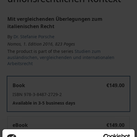
Mit vergleichenden Überlegungen zum
italienischen Recht
By
Dr. Stefanie Porsche
Nomos, 1. Edition 2016, 823 Pages
The product is part of the series
Studien zum
ausländischen, vergleichenden und internationalen
Arbeitsrecht
Bedeutung, Auslegung und Realisierung des Konzepts d
Book
€149.00
ISBN 978-3-8487-2729-2
Available in 3-5 business days
Bedeutung, Auslegung und Realisierung des Konzepts d
eBook
€149.00
ISBN 978-3-8452-7073-9