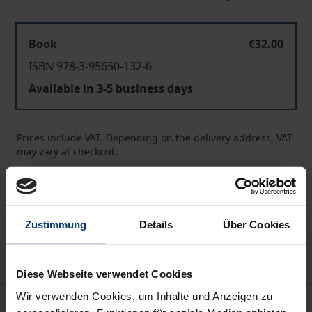
Book
€32.00
ISBN 978-3-95650-132-6
Available in 3-5 business days
Prices include VAT. Depending on the delivery address, VAT
may vary at checkout.
Add to Cart
Add to Wish List
Zustimmung
Details
Über Cookies
Delivery cost notice
Diese Webseite verwendet Cookies
Wir verwenden Cookies, um Inhalte und Anzeigen zu
Description