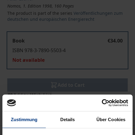
Nomos, 1. Edition 1998, 160 Pages
The product is part of the series
Veröffentlichungen zum
deutschen und europäischen Energierecht
Book
€34.00
ISBN 978-3-7890-5503-4
Not available
Add to Cart
Add to Wish List
Delivery cost notice
Zustimmung
Details
Über Cookies
Description