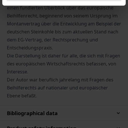
einen fundierten Überblick über das europäische
Beihilfenrecht, beginnend von seinem Ursprung im
Montanvertrag über die Entwicklung am Beispiel der
deutschen Steinkohle bis zum aktuellen Stand nach
dem EG-Vertrag, der Rechtsprechung und
Entscheidungspraxis.
Die Darstellung ist daher für alle, die sich mit Fragen
des europäischen Wirtschaftsrechts befassen, von
Interesse.
Der Autor war beruflich jahrelang mit Fragen des
Beihilferechts auf nationaler und europäischer
Ebene befaßt.
Bibliographical data