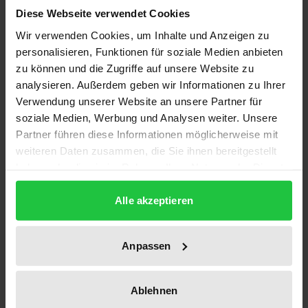
Diese Webseite verwendet Cookies
Wir verwenden Cookies, um Inhalte und Anzeigen zu
1997 beschloß die Bundesrepublik Deutschland die
personalisieren, Funktionen für soziale Medien anbieten
Fortführung ihrer Beihilfen für den heimischen
zu können und die Zugriffe auf unsere Website zu
Steinkohlenbergbau bis 2005. Solche Beihilfen
analysieren. Außerdem geben wir Informationen zu Ihrer
werden seit 1965 ausschließlich nach den Regeln der
Verwendung unserer Website an unsere Partner für
Europäischen Gemeinschaft für Kohle und Stahl
soziale Medien, Werbung und Analysen weiter. Unsere
(Montanunion) von Brüssel genehmigt, die aber nur
Partner führen diese Informationen möglicherweise mit
weiteren Daten zusammen, die Sie ihnen bereitgestellt
noch bis zum Jahr 2002 besteht.
haben oder die sie im Rahmen Ihrer Nutzung der Dienste
Dieses Werk verdeutlicht systematische
gesammelt haben.
Unterschiede von montanrechtlichen
Alle akzeptieren
Genehmigungen für Steinkohlenbeihilfen und dem
geltenden Beihilfenrecht des EG-Vertrages, stellt
Anpassen
Gemeinsamkeiten dar und entwickelt eine Lösung
für eine EG-Genehmigung dauerhafter
Steinkohlenbeihilfen für die Zeit nach dem Wegfall
Ablehnen
der Montanunion. Der Leser erhält darüber hinaus