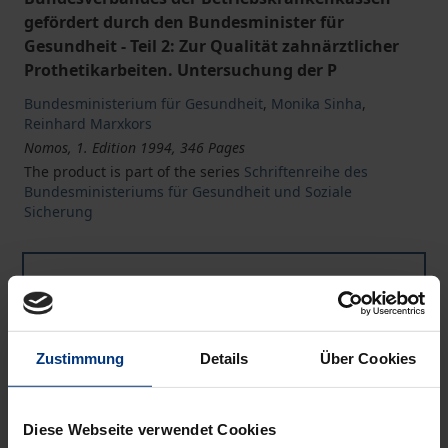
gefördert durch den Bundesminister für
Gesundheit - Teil 2: Zur Qualität zahnärztlicher
Prothetikarbeiten. Untersuchung der P
Bundesministerium für Gesundheit
,
Monika Sinha
,
Reinhard Marxkors
Nomos, 1. Edition 1994, 346 Pages
The product is part of the series
Schriftenreihe des
Bundesministeriums für Gesundheit und Soziale
Sicherung
Book
€34.00
ISBN 978-3-7890-3257-8
Not available
Zustimmung
Details
Über Cookies
Add to Cart
Diese Webseite verwendet Cookies