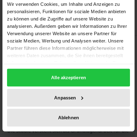
Wir verwenden Cookies, um Inhalte und Anzeigen zu
Add to Wish List
personalisieren, Funktionen für soziale Medien anbieten
Delivery cost notice
zu können und die Zugriffe auf unsere Website zu
analysieren. Außerdem geben wir Informationen zu Ihrer
Verwendung unserer Website an unsere Partner für
soziale Medien, Werbung und Analysen weiter. Unsere
Description
Partner führen diese Informationen möglicherweise mit
weiteren Daten zusammen, die Sie ihnen bereitgestellt
Die Qualitätssicherung in der Zahnmedizin führt in
haben oder die sie im Rahmen Ihrer Nutzung der Dienste
Deutschland ein Schattendasein. Grund hierfür ist
gesammelt haben.
Alle akzeptieren
unter anderem das Fehlen einer wissenschaftlich
empirischen Fundierung, ohne die in der
gesetzlichen Krankenversicherung keine
Anpassen
Qualitätsrichtlinien, wie sie der Gesetzgeber von der
Selbstverwaltung der Zahnärzte und Krankenkassen
Ablehnen
fordert, erarbeitet werden können.
Die Studie versteht sich als Grundlagenarbeit für die