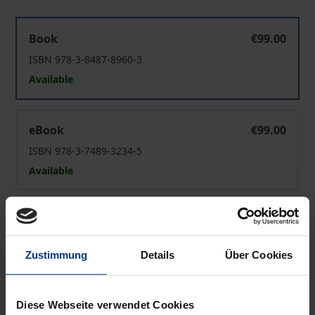
Beiträge zur soziologischen Werte- und Gewaltforschu
Book
€99.00
ISBN 978-3-8487-8960-3
Available
Beiträge zur soziologischen Werte- und Gewaltforschu
eBook
€99.00
ISBN 978-3-7489-3234-5
Available
Prices include VAT. Depending on the delivery address, VAT
may vary at checkout.
Zustimmung
Details
Über Cookies
Add to Cart
Add to Wish List
Diese Webseite verwendet Cookies
Delivery cost notice