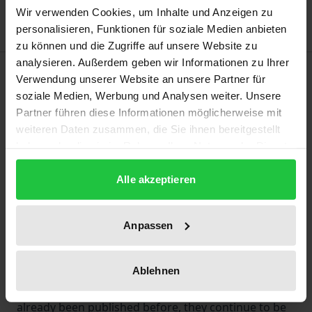
Wir verwenden Cookies, um Inhalte und Anzeigen zu
personalisieren, Funktionen für soziale Medien anbieten
zu können und die Zugriffe auf unsere Website zu
analysieren. Außerdem geben wir Informationen zu Ihrer
Description
Verwendung unserer Website an unsere Partner für
soziale Medien, Werbung und Analysen weiter. Unsere
What are values and how have they been evolving?
Partner führen diese Informationen möglicherweise mit
weiteren Daten zusammen, die Sie ihnen bereitgestellt
Why do people turn to violence and why do they do
haben oder die sie im Rahmen Ihrer Nutzung der Dienste
so with declining or increasing frequency? Such
gesammelt haben.
issues are continuously and controversially
Alle akzeptieren
discussed in both academic and public discourse.
The articles collected in this edition offer a
Anpassen
cumulative overview of various conceptual and
methodological approaches that have been
designed within the field of sociology in striving to
Ablehnen
answer such questions. Although these articles have
already been published before, they continue to be