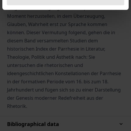
Möglichkeitsbedingungen für den parrhesiastischen
Moment herzustellen, in dem Überzeugung,
Glauben, Wahrheit erst zur Sprache kommen
können. Dieser Vermutung folgend, gehen die in
diesem Band versammelten Studien dem
historischen Index der Parrhesie in Literatur,
Theologie, Politik und Ästhetik nach: Sie
untersuchen die rhetorischen und
ideengeschichtlichen Konstellationen der Parrhesie
in der formativen Periode vom 16. bis zum 18.
Jahrhundert und fügen sich so zu einer Darstellung
der Genesis moderner Redefreiheit aus der
Rhetorik.
Bibliographical data