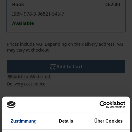
Book
€62.00
ISBN 978-3-96821-545-7
Available
Prices include VAT. Depending on the delivery address, VAT
may vary at checkout.
Add to Cart
Add to Wish List
Delivery cost notice
Description
Zustimmung
Details
Über Cookies
Die Redefreiheit ist ein ambivalentes Gut: In der