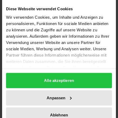
offenen Rede machen wir von dem Freiheitsrecht
Diese Webseite verwendet Cookies
Gebrauch, unsere Überzeugungen, persönliches
Wir verwenden Cookies, um Inhalte und Anzeigen zu
Wissen oder religiöse Glaubenssätze offen
personalisieren, Funktionen für soziale Medien anbieten
auszusprechen. Zugleich kann der explizite
zu können und die Zugriffe auf unsere Website zu
Gebrauch der Redefreiheit aber auch Instrument
analysieren. Außerdem geben wir Informationen zu Ihrer
Verwendung unserer Website an unsere Partner für
rhetorischer Manipulation sein, durch die dieses
soziale Medien, Werbung und Analysen weiter. Unsere
Freiheitsrecht selbst in Frage gestellt wird. Der
Partner führen diese Informationen möglicherweise mit
Begriff der Parrhesie trägt diese Spannung in sich
weiteren Daten zusammen, die Sie ihnen bereitgestellt
aus: Als ein Grundbegriff der attischen Demokratie
haben oder die sie im Rahmen Ihrer Nutzung der Dienste
bezeichnete parrhesia das Recht, die eigenen
gesammelt haben.
Überzeugungen in der politischen Versammlung
Alle akzeptieren
offen auszusprechen. Als Modus der Offenheit oder
des ›Wahrsprechens‹ ist Parrhesie aber zugleich
Anpassen
eine rhetorische Figur, die als solche die Frage nach
ihrer eigenen Wahrhaftigkeit aufwirft. Dennoch
Ablehnen
scheint gerade die Rhetorik erst die