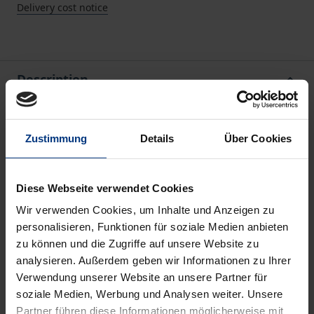
Delivery cost notice
Description
The study examines the coverage of the main public
Zustimmung
Details
Über Cookies
news channels
Tagesschau
and
heute
in the period
from January 2020 to September 2021, using the
method of quantitative content analysis to describe
Diese Webseite verwendet Cookies
how the federal government dealt with the Corona
Wir verwenden Cookies, um Inhalte und Anzeigen zu
crisis in Germany and how the loss of power of the
personalisieren, Funktionen für soziale Medien anbieten
CDU/CSU occurred in the 2021 federal election. In
zu können und die Zugriffe auf unsere Website zu
doing so, it also looks at the relationship between
analysieren. Außerdem geben wir Informationen zu Ihrer
news and polls. Parallel events at home and abroad
Verwendung unserer Website an unsere Partner für
soziale Medien, Werbung und Analysen weiter. Unsere
are also considered. A look at the shift in global
Partner führen diese Informationen möglicherweise mit