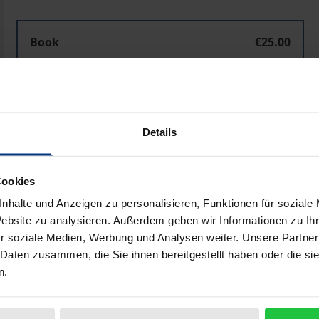
Book
€25.00
ISBN 978-3-7890-8369-3
Not available
Details
Add to Cart
Add to Wish List
Delivery cost notice
Cookies
nhalte und Anzeigen zu personalisieren, Funktionen für soziale
Website zu analysieren. Außerdem geben wir Informationen zu I
r soziale Medien, Werbung und Analysen weiter. Unsere Partner
Bibliographical data
 Daten zusammen, die Sie ihnen bereitgestellt haben oder die s
n.
men zur Bekämpfung der hohen Arbeitslosigkeit droht ein 