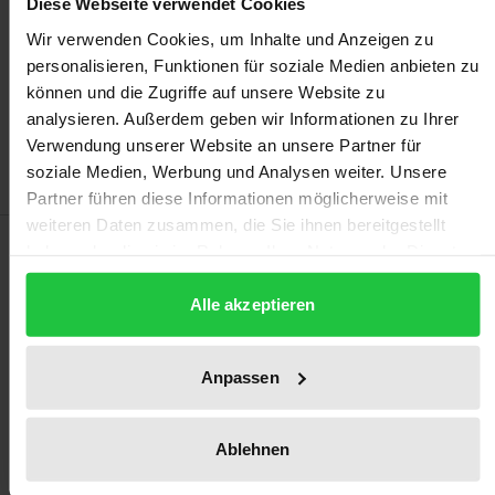
may vary at checkout.
Diese Webseite verwendet Cookies
Wir verwenden Cookies, um Inhalte und Anzeigen zu
Add to Cart
personalisieren, Funktionen für soziale Medien anbieten zu
können und die Zugriffe auf unsere Website zu
Add to Wish List
analysieren. Außerdem geben wir Informationen zu Ihrer
Delivery cost notice
Verwendung unserer Website an unsere Partner für
soziale Medien, Werbung und Analysen weiter. Unsere
Partner führen diese Informationen möglicherweise mit
weiteren Daten zusammen, die Sie ihnen bereitgestellt
Description
haben oder die sie im Rahmen Ihrer Nutzung der Dienste
gesammelt haben.
Alle akzeptieren
After decades of dispute about the treatment of
defects in partnership resolutions, the legislator has
achieved clarity through the MoPeG. The author
Anpassen
evaluates the new regulation and identifies further
need for change. In particular, she advocates the
Ablehnen
application of the rescission model to all