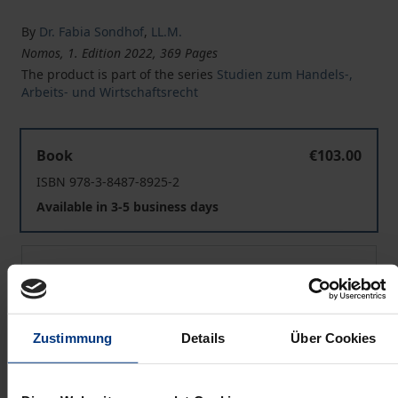
By
Dr. Fabia Sondhof
,
LL.M.
Nomos, 1. Edition 2022, 369 Pages
The product is part of the series
Studien zum Handels-,
Arbeits- und Wirtschaftsrecht
Beschlussmängelstreitigkeiten in Personengesellschaft
Book
€103.00
ISBN 978-3-8487-8925-2
Available in 3-5 business days
Beschlussmängelstreitigkeiten in Personengesellschaft
eBook
€103.00
ISBN 978-3-7489-3206-2
Available
Zustimmung
Details
Über Cookies
Prices include VAT. Depending on the delivery address, VAT