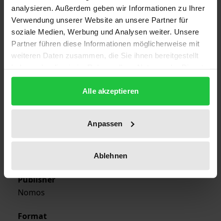
analysieren. Außerdem geben wir Informationen zu Ihrer
Verwendung unserer Website an unsere Partner für
soziale Medien, Werbung und Analysen weiter. Unsere
Edition
Partner führen diese Informationen möglicherweise mit
1
weiteren Daten zusammen, die Sie ihnen bereitgestellt
haben oder die sie im Rahmen Ihrer Nutzung der Dienste
ISBN
gesammelt haben.
978-3-7890-0592-3
Alle akzeptieren
Publication Date
Aug 8, 1980
Anpassen
Year of Publication
1980
Ablehnen
Publisher
Nomos
Format