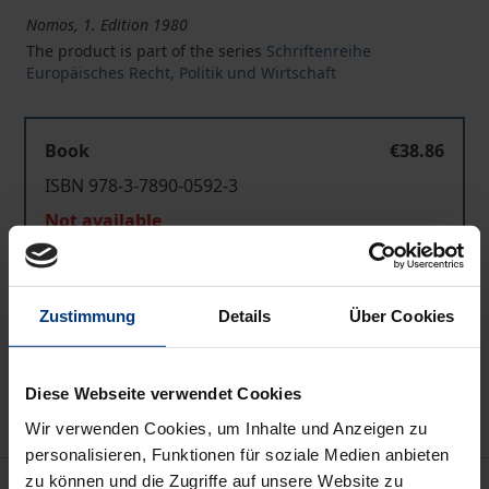
Nomos, 1. Edition 1980
The product is part of the series
Schriftenreihe
Europäisches Recht, Politik und Wirtschaft
Book
€38.86
ISBN 978-3-7890-0592-3
Not available
Add to Cart
Zustimmung
Details
Über Cookies
Add to Wish List
Delivery cost notice
Diese Webseite verwendet Cookies
Wir verwenden Cookies, um Inhalte und Anzeigen zu
personalisieren, Funktionen für soziale Medien anbieten
zu können und die Zugriffe auf unsere Website zu
Bibliographical data