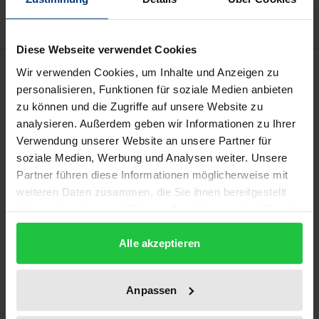
Diese Webseite verwendet Cookies
Description
Wir verwenden Cookies, um Inhalte und Anzeigen zu
personalisieren, Funktionen für soziale Medien anbieten
zu können und die Zugriffe auf unsere Website zu
Health Technology Assessment (HTA) als ein
analysieren. Außerdem geben wir Informationen zu Ihrer
Instrument zur Unterstützung von
Verwendung unserer Website an unsere Partner für
Entscheidungsprozessen im Gesundheitswesen hat
soziale Medien, Werbung und Analysen weiter. Unsere
international zunehmend an Bedeutung gewonnen.
Partner führen diese Informationen möglicherweise mit
Mit dem Ziel, HTA auch in Deutschland zu etablieren,
weiteren Daten zusammen, die Sie ihnen bereitgestellt
wurde im Auftrag des Bundesministeriums für
haben oder die sie im Rahmen Ihrer Nutzung der Dienste
gesammelt haben.
Gesundheit eine systematische Bestandsaufnahme
Alle akzeptieren
ausgewählter internationaler HTA-Institutionen und
Netzwerke durchgeführt.
Im ersten Band der Schriftenreihe »Health
Anpassen
Technology Assessment« werden die Ergebnisse