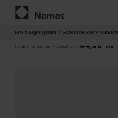
Skip to Content
Law & Legal System
Social Sciences
Humanit
Home
/
Humanities
/
Education
/
Bewegtes Lernen im 