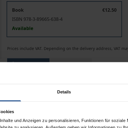
Book
€12.50
ISBN 978-3-89665-638-4
Available
Prices include VAT. Depending on the delivery address, VAT may
Add to Cart
Add to Wish List
Delivery cost notice
Details
Bibliographical data
Cookies
nhalte und Anzeigen zu personalisieren, Funktionen für soziale
en der Schüler mehr Raum bieten und konsequent ein Lerne
Website zu analysieren. Außerdem geben wir Informationen zu I