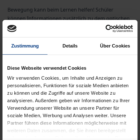
Bewegung kann beim Lernen helfen! Schüler
können Informationen zusätzlich zu dem optischen
und akustischen Analysator auch über den
'Bewegungssinn' aufnehmen. Des Weiteren
verbessern Bewegungen bereits mit geringerer
Zustimmung
Details
Über Cookies
Intensität die Sauerstoffversorgung des Gehirns
und dadurch die Informationsverarbeitung. Nach
Diese Webseite verwendet Cookies
unseren Erfahrungen und
Wir verwenden Cookies, um Inhalte und Anzeigen zu
Untersuchungsergebnissen sind die Schüler an
personalisieren, Funktionen für soziale Medien anbieten
bewegten Formen des Lernens sehr interessiert und
zu können und die Zugriffe auf unsere Website zu
ihre Lernfreude kann gesteigert werden. In der
analysieren. Außerdem geben wir Informationen zu Ihrer
Einleitung wird die Bedeutung der Bewegung für die
Verwendung unserer Website an unsere Partner für
Entwicklung von Kindern und Jugendlichen erläutert
soziale Medien, Werbung und Analysen weiter. Unsere
sowie die Strukturierung der Auswahlkriterien
Partner führen diese Informationen möglicherweise mit
weiteren Daten zusammen, die Sie ihnen bereitgestellt
vorgestellt. In die sich anschließende Sammlung von
haben oder die sie im Rahmen Ihrer Nutzung der Dienste