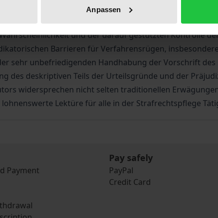
 Beweisstoffs in den Urteilsgründen und dem Erfordernis 
Anpassen
„allein“ maßgeblichem, nicht nur notwendigem, sondern au
ahrscheinlichkeit und der darauf gestützten Kontrolle der 
 judikatorischen Barrieren für Verfahrensrügen, insbesonde
er sehr unbefriedigenden Handhabung der Vorschrift des §
ung des deskriptiven Teils der Urteilsgründe und der Präju
ors widersprechen nicht selten traditionellen Erwägungen 
 lohnenswerte Lektüre für alle in der Strafrechtspflege Täti
Pay safely
nd Payment
PayPal
Credit Card
ithdrawal
scription