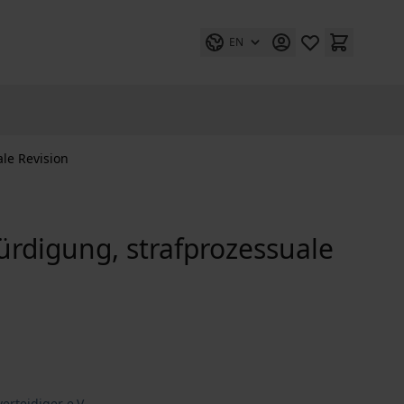
EN
le Revision
rdigung, strafprozessuale
erteidiger e.V.