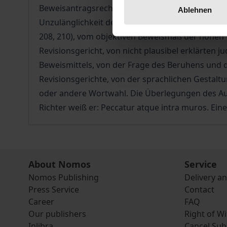
Beweisantragsrecht, von der Dokumentation des
Ablehnen
Unzulänglichkeit der „freien Überzeugung“ als 
208, 210), vom objektiven Beweismaß der hohen W
Revisionsgericht, von nicht plausibel erklärten
Beweismittels, von der Frage des Beruhens und d
Revisionsgerichte, von der sprachlichen Gestalt
oder andere Wortwahl. Die Überlegungen des Aut
Richter weiß er: Peccatur atque intra muros. Eine
About Nomos
Service
Nomos Publishing
Delivery a
Press Service
Contact
Career
FAQ
Our publishers
Right of W
Inlibra
Cancel Sub