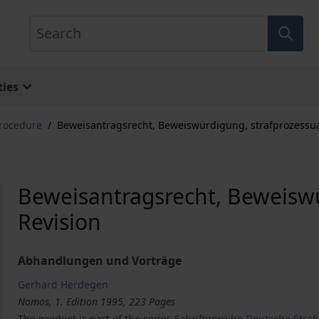
Search
ies
Procedure
/
Beweisantragsrecht, Beweiswürdigung, strafprozessua
Beweisantragsrecht, Beweiswü
Revision
Abhandlungen und Vorträge
Gerhard Herdegen
Nomos, 1. Edition 1995, 223 Pages
The product is part of the series
Schriftenreihe Deutsche Strafv