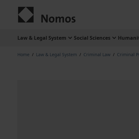
Skip to Content
Law & Legal System
Social Sciences
Humanit
Home
/
Law & Legal System
/
Criminal Law
/
Criminal 