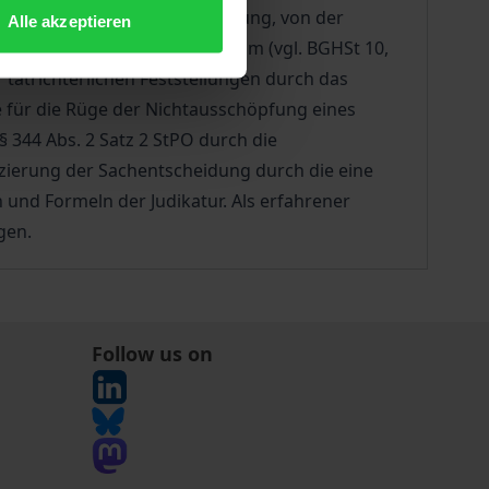
seiner erschöpfenden Würdigung, von der
Alle akzeptieren
ch genügendem Beweiskriterium (vgl. BGHSt 10,
tatrichterlichen Feststellungen durch das
re für die Rüge der Nichtausschöpfung eines
 344 Abs. 2 Satz 2 StPO durch die
dizierung der Sachentscheidung durch die eine
und Formeln der Judikatur. Als erfahrener
gen.
Follow us on