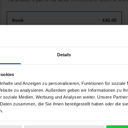
Book
€40.00
ISBN 978-3-7890-3603-3
Not available
Details
Add to Cart
Add to Wish List
Delivery cost notice
Cookies
nhalte und Anzeigen zu personalisieren, Funktionen für soziale
Website zu analysieren. Außerdem geben wir Informationen zu I
r soziale Medien, Werbung und Analysen weiter. Unsere Partner
Bibliographical data
 Daten zusammen, die Sie ihnen bereitgestellt haben oder die s
n.
und Referate handeln von zentralen strafprozessualen Fra