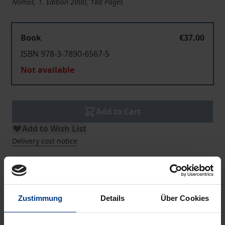
Nomos, 1. Edition 2000, 188 Pages
Book
€37.00
ISBN 978-3-7890-6567-5
Not available
Add to Cart
Add to Wish List
Delivery cost notice
Description
Zustimmung
Details
Über Cookies
Seit Mitte der achtziger Jahre hat sich ein