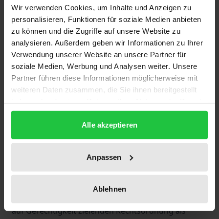
Wir verwenden Cookies, um Inhalte und Anzeigen zu
Der Berliner evangelische Theologe Friedrich-
personalisieren, Funktionen für soziale Medien anbieten
zu können und die Zugriffe auf unsere Website zu
Wilhelm Marquardt (1928-2002) kann als einer der
analysieren. Außerdem geben wir Informationen zu Ihrer
bedeutendsten Pioniere einer Erneuerung des
Verwendung unserer Website an unsere Partner für
christlich-jüdischen Verhältnisses in Deutschland
soziale Medien, Werbung und Analysen weiter. Unsere
nach der Schoa gelten. Entscheidende
Partner führen diese Informationen möglicherweise mit
Weichenstellungen für die Entwicklung seines
weiteren Daten zusammen, die Sie ihnen bereitgestellt
dogmatischen Neuansatzes hat Marquardt im
haben oder die sie im Rahmen Ihrer Nutzung der Dienste
gesammelt haben.
kritischen Weiterdenken der Theologie seines
Alle akzeptieren
Lehrers Karl Barth vorgenommen. Als "biblische
Radikalitäten" in Barths Denken erschienen ihm die
Entdeckung der Bedeutung von Judentum und
Anpassen
Sozialismus für die christliche Theologie. In seiner
späteren Dogmatik hat Marquardt darüber hinaus
Ablehnen
die Frage nach der theologischen Bedeutung einer
auf Gerechtigkeit zielenden Rechtsordnung als