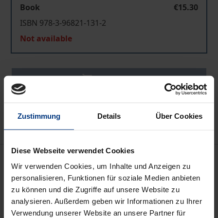
Book
€15.30
ISBN 978-3-96821-131-2
Not available
Add to Cart
Add to Wish List
Delivery cost notice
Zustimmung
Details
Über Cookies
Diese Webseite verwendet Cookies
Description
Wir verwenden Cookies, um Inhalte und Anzeigen zu
personalisieren, Funktionen für soziale Medien anbieten
Das Verhältnis zwischen gemaltem Bild und
zu können und die Zugriffe auf unsere Website zu
Erzählung im Medium der Sprache ist häufig
analysieren. Außerdem geben wir Informationen zu Ihrer
Gegenstand theoretischer Erörterungen. In diesem
Verwendung unserer Website an unsere Partner für