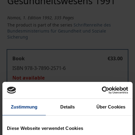
Gesundheitswesens 1991
Nomos, 1. Edition 1992, 335 Pages
The product is part of the series
Schriftenreihe des
Bundesministeriums für Gesundheit und Soziale
Sicherung
Book
€33.00
ISBN 978-3-7890-2571-6
Not available
Add to Cart
Zustimmung
Details
Über Cookies
Add to Wish List
Delivery cost notice
Diese Webseite verwendet Cookies