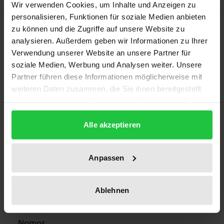
Wir verwenden Cookies, um Inhalte und Anzeigen zu
personalisieren, Funktionen für soziale Medien anbieten
Bibliographical data
zu können und die Zugriffe auf unsere Website zu
analysieren. Außerdem geben wir Informationen zu Ihrer
Verwendung unserer Website an unsere Partner für
Edition
soziale Medien, Werbung und Analysen weiter. Unsere
1
Partner führen diese Informationen möglicherweise mit
weiteren Daten zusammen, die Sie ihnen bereitgestellt
ISBN
haben oder die sie im Rahmen Ihrer Nutzung der Dienste
978-3-7890-2571-6
gesammelt haben.
Alle akzeptieren
Publication Date
Jan 13, 1992
Anpassen
Year of Publication
1992
Ablehnen
Publisher
Nomos