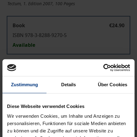
Tectum, 1. Edition 2007, 100 Pages
Book
€24.90
ISBN 978-3-8288-9270-5
Available
Prices include VAT. Depending on the delivery address, VAT
may vary at checkout.
Zustimmung
Details
Über Cookies
Add to Cart
Add to Wish List
Diese Webseite verwendet Cookies
Delivery cost notice
Wir verwenden Cookies, um Inhalte und Anzeigen zu
personalisieren, Funktionen für soziale Medien anbieten
zu können und die Zugriffe auf unsere Website zu