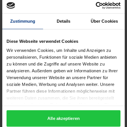
Kunsthistoriker Kurt Bauch erscheint als erster Band
der Martin-Heidegger-Briefausgabe. Die 1932
Zustimmung
Details
Über Cookies
einsetzende Korrespondenz dokumentiert die
jahrzehntelange freundschaftliche Beziehung bis zu
Bauchs Todesjahr 1975. Im Briefwechsel spiegelt
Diese Webseite verwendet Cookies
sich dieselbe Situation von Martin Heidegger und
Wir verwenden Cookies, um Inhalte und Anzeigen zu
Kurt Bauch als Professor und Lehrstuhlinhaber an
personalisieren, Funktionen für soziale Medien anbieten
der Freiburger Universität mehrfach wider. Die
zu können und die Zugriffe auf unsere Website zu
Briefe werfen nicht nur ein erhellendes Licht auf die
analysieren. Außerdem geben wir Informationen zu Ihrer
Verwendung unserer Website an unsere Partner für
universitären Umstände, insbesondere bis zum
soziale Medien, Werbung und Analysen weiter. Unsere
Ende des 2. Weltkriegs, sondern auch auf Kollegen
Partner führen diese Informationen möglicherweise mit
und eine Reihe von zum Teil gemeinsamen Schülern.
weiteren Daten zusammen, die Sie ihnen bereitgestellt
Beide Freunde reflektieren über ihre äußere
haben oder die sie im Rahmen Ihrer Nutzung der Dienste
Situation als Professor, über ihre innere
gesammelt haben.
Standortbestimmung und üben Kritik an geistigen
Alle akzeptieren
Tendenzen der Zeit. Dabei wird deutlich, wie intensiv