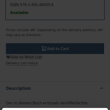
ISBN 978-3-495-48409-8
Available
Prices include VAT. Depending on the delivery address, VAT
may vary at checkout.
Add to Cart
Add to Wish List
Delivery cost notice
Description
Der in diesem Buch erstmals veröffentlichte
Briefwechsel zwischen Martin Heidegger und dem