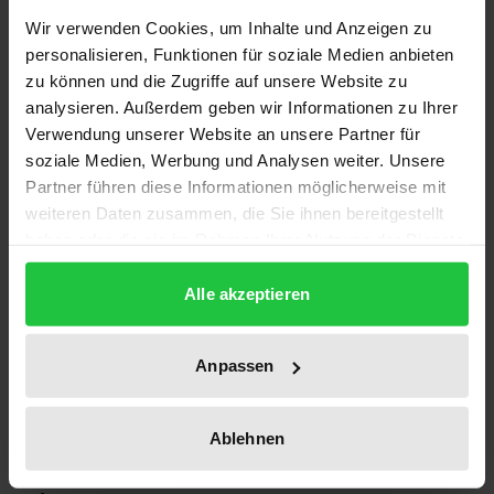
Edition
Wir verwenden Cookies, um Inhalte und Anzeigen zu
1
personalisieren, Funktionen für soziale Medien anbieten
zu können und die Zugriffe auf unsere Website zu
ISBN
analysieren. Außerdem geben wir Informationen zu Ihrer
978-3-96821-137-4
Verwendung unserer Website an unsere Partner für
soziale Medien, Werbung und Analysen weiter. Unsere
Publication Date
Partner führen diese Informationen möglicherweise mit
Jan 1, 1998
weiteren Daten zusammen, die Sie ihnen bereitgestellt
haben oder die sie im Rahmen Ihrer Nutzung der Dienste
Year of Publication
gesammelt haben.
1998
Alle akzeptieren
Publisher
Rombach
Anpassen
Format
Ablehnen
Softcover