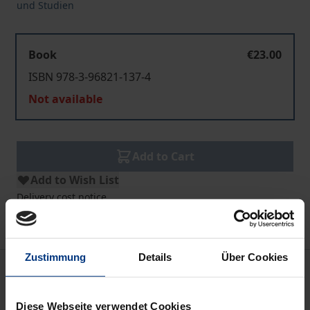
und Studien
Book
€23.00
ISBN 978-3-96821-137-4
Not available
Add to Cart
Add to Wish List
Delivery cost notice
Zustimmung
Details
Über Cookies
Bibliographical data
Diese Webseite verwendet Cookies