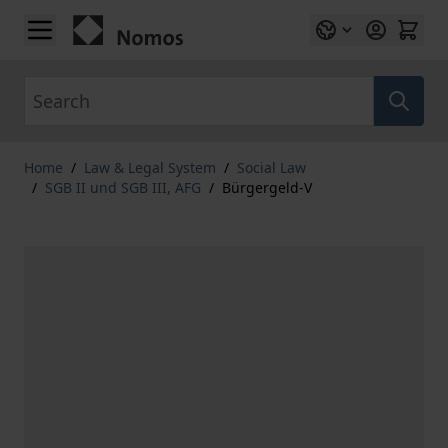
Skip to Content
Search
Home
/
Law & Legal System
/
Social Law
/
SGB II und SGB III, AFG
/
Bürgergeld-V