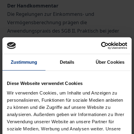
Der Handkommentar
Die Regelungen zur Einkommens- und
Vermögensberechnung prägen die
Anwendungspraxis des SGB II. Praktisch bei jeder
Prüfung des SGB II-Hilfebedarfs wird auf die
Vorgaben der Verordnung zurückgegriffen. Die
Berechnungs- und Anrechnungsfragen sind
Zustimmung
Details
Über Cookies
aufwändig und streitträchtig. Der Handkommentar
von
Miriam Hannes
bietet Praktiker:innen als einziger
Print-Kommentar Orientierung und präzise
Diese Webseite verwendet Cookies
Erläuterungen. Die einschlägige Rechtsprechung ist
Wir verwenden Cookies, um Inhalte und Anzeigen zu
schnell auffindbar und muss nicht erst aus den
personalisieren, Funktionen für soziale Medien anbieten
Kommentierungen der §§ 11 ff. SGB II
zu können und die Zugriffe auf unsere Website zu
herausgesucht werden.
analysieren. Außerdem geben wir Informationen zu Ihrer
Verwendung unserer Website an unsere Partner für
soziale Medien, Werbung und Analysen weiter. Unsere
Die Neuauflage zur Bürgergeldreform