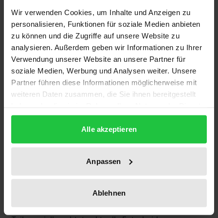
insbesondere für das Arbeitsrecht. Immer wieder
Wir verwenden Cookies, um Inhalte und Anzeigen zu
beruhen wegweisende Entwicklungen der EuGH-
personalisieren, Funktionen für soziale Medien anbieten
Rechtsprechung gerade auf Entscheidungen zu
zu können und die Zugriffe auf unsere Website zu
diesem Rechtsgebiet. Es ist außerdem zu erwarten,
analysieren. Außerdem geben wir Informationen zu Ihrer
dass die Bedeutung des Europäischen Arbeitsrecht
Verwendung unserer Website an unsere Partner für
noch weiter anwachsen wird.
soziale Medien, Werbung und Analysen weiter. Unsere
Partner führen diese Informationen möglicherweise mit
weiteren Daten zusammen, die Sie ihnen bereitgestellt
Das vorliegende Casebook führt in die
haben oder die sie im Rahmen Ihrer Nutzung der Dienste
grundlegende Rechtsprechung des Europäischen
gesammelt haben.
Gerichtshofs zu diesem Rechtsgebiet ein und
Alle akzeptieren
enthält 20 zentrale Entscheidungen im Original,
deren Bedeutung für das europäische Recht und für
Anpassen
die mitgliedstaatlichen Rechtsordnungen kurz und
prägnant erläutert wird. Teilweise handelt es sich
dabei um »Klassiker«, deren Namen für bestimmte
Ablehnen
Wendepunkte in der Rechtsentwicklung stehen, zum