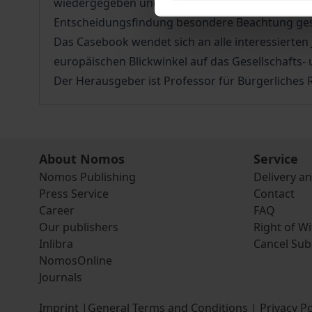
wiedergegeben und anschließend aus der Sicht m
Entscheidungsfindung besondere Beachtung gesche
Das Casebook wendet sich an alle interessierten
europäischen Blickwinkel auf das Gesellschafts
Der Herausgeber ist Professor für Bürgerliches R
About Nomos
Service
Nomos Publishing
Delivery a
Press Service
Contact
Career
FAQ
Our publishers
Right of W
Inlibra
Cancel Sub
NomosOnline
Journals
Imprint
|
General Terms and Conditions
|
Privacy Po