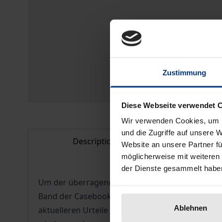
Zustimmung
Diese Webseite verwendet 
Wir verwenden Cookies, um I
und die Zugriffe auf unsere 
Description
Bibl
Website an unsere Partner fü
möglicherweise mit weiteren
der Dienste gesammelt habe
Um der überragenden Bedeutung des Gemeinscha
Band der Casebook-Reihe die hierzu ergangenen
Ablehnen
aktuelleren Urteile des Gerichtshofs. Aber auc