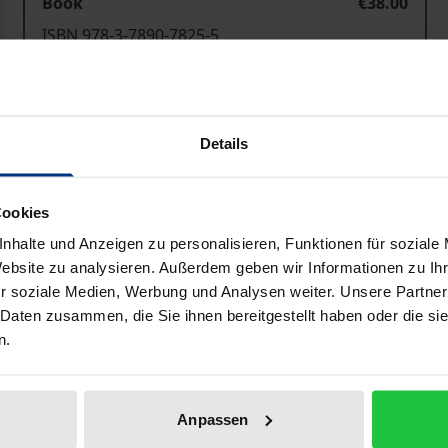
Book
€38.00
ISBN 978-3-7890-7825-5
Not available
Details
Add to Cart
Add to Wish List
Delivery cost notice
Cookies
nhalte und Anzeigen zu personalisieren, Funktionen für soziale
Website zu analysieren. Außerdem geben wir Informationen zu I
iographical data
Reviews
r soziale Medien, Werbung und Analysen weiter. Unsere Partner
 Daten zusammen, die Sie ihnen bereitgestellt haben oder die s
n.
ftsrechts gerade für das Gesellschafts- und Unternehme
 Entscheidungen des EuGH ausführlich besprochen. Besonde
Anpassen
h frühere, für die Rechtsentwicklung besonders bedeutsam