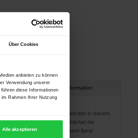
Über Cookies
 Medien anbieten zu können
hrer Verwendung unserer
Product safety information
 führen diese Informationen
ie im Rahmen Ihrer Nutzung
nsrecht Rechnung zu tragen, werden in diesem
re Berücksichtigung finden hierbei die
Alle akzeptieren
e Entscheidungen werden in diesem Band