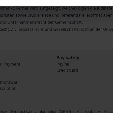
ehrerer Mitgliedstaaten kommentiert. Hierbei wird den m
nkt. Ferner wird aufgezeigt, welche Folgen die Judikate d
 Juristen sowie Studierende und Referendare, eröffnet aber
- und Unternehmensrecht der Gemeinschaft.
echt, Zivilprozessrecht und Gesellschaftsrecht an der Unive
Pay safely
nd Payment
PayPal
Credit Card
ithdrawal
scription
licy
|
|
Accessibility
|
Priv
Product safety information (GPSR)