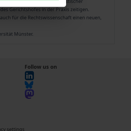
ethodischen Grundsätzen juristischer
es Gerichtshofes in der Praxis zeitigen.
 auch für die Rechtswissenschaft einen neuen,
rsität Münster.
Follow us on
acy settings