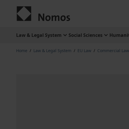
Skip to Content
Law & Legal System
Social Sciences
Humanit
Home
/
Law & Legal System
/
EU Law
/
Commercial Law