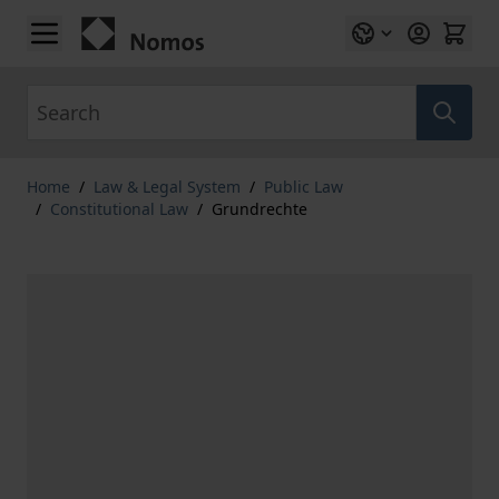
Skip to Content
Search
Home
/
Law & Legal System
/
Public Law
/
Constitutional Law
/
Grundrechte