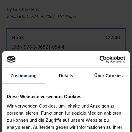
By
Falk Karstens
Rombach, 1. Edition 2007, 161 Pages
Book
€22.00
ISBN 978-3-96821-054-4
Available
Zustimmung
Details
Über Cookies
Prices include VAT. Depending on the delivery address, VAT
may vary at checkout.
Diese Webseite verwendet Cookies
Add to Cart
Wir verwenden Cookies, um Inhalte und Anzeigen zu
Add to Wish List
personalisieren, Funktionen für soziale Medien anbieten
Delivery cost notice
zu können und die Zugriffe auf unsere Website zu
analysieren. Außerdem geben wir Informationen zu Ihrer