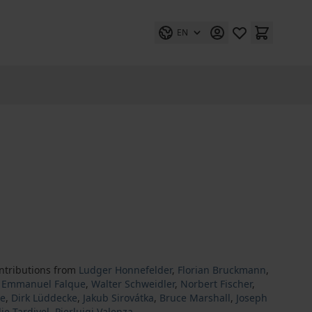
EN
ntributions from
Ludger Honnefelder
,
Florian Bruckmann
,
,
Emmanuel Falque
,
Walter Schweidler
,
Norbert Fischer
,
he
,
Dirk Lüddecke
,
Jakub Sirovátka
,
Bruce Marshall
,
Joseph
ie Tardivel
,
Pierluigi Valenza