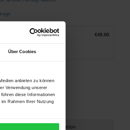
iträge
Christentum und Philosophie
eBook
€49.00
ISBN 978-3-495-80840-5
Available
Über Cookies
 vary at checkout.
 Medien anbieten zu können
hrer Verwendung unserer
 führen diese Informationen
ie im Rahmen Ihrer Nutzung
Product safety information