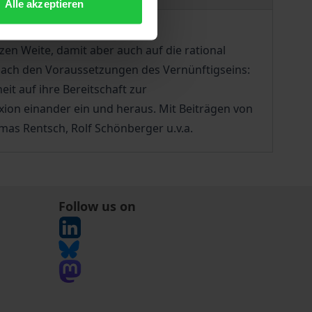
Alle akzeptieren
zen Weite, damit aber auch auf die rational
 nach den Voraussetzungen des Vernünftigseins:
it auf ihre Bereitschaft zur
xion einander ein und heraus. Mit Beiträgen von
mas Rentsch, Rolf Schönberger u.v.a.
Follow us on