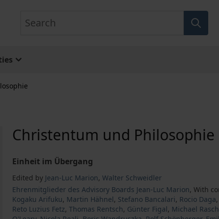
Search
ies
losophie
Christentum und Philosophie
Einheit im Übergang
Edited by
Jean-Luc Marion
,
Walter Schweidler
Ehrenmitglieder des Advisory Boards Jean-Luc Marion
,
With co
Kogaku Arifuku
,
Martin Hähnel
,
Stefano Bancalari
,
Rocio Daga
Reto Luzius Fetz
,
Thomas Rentsch
,
Günter Figal
,
Michael Rasc
O'Leary
,
Nicola Reali
,
Boris Wandruszka
,
Rolf Schönberger
,
Emil