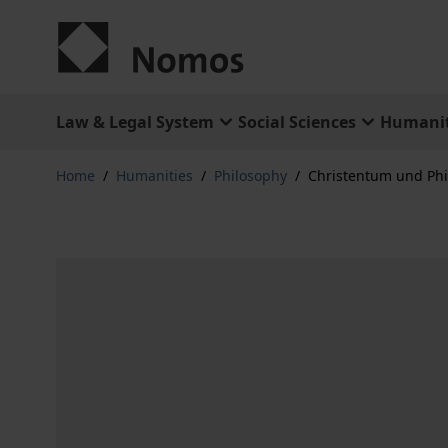
Skip to Content
Law & Legal System
Social Sciences
Humanit
Home
/
Humanities
/
Philosophy
/
Christentum und Phi