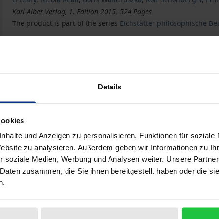
Karl-Alber-Verlag, 1. Edition 2015, 524 Pages
The product is part of the series
Eichstätter philosophische Be
Christentum und Philosophie
Book
€49.00
ISBN 978-3-495-48732-7
Available
Details
Prices include VAT. Depending on the delivery address, VAT may
Cookies
nhalte und Anzeigen zu personalisieren, Funktionen für soziale
Add to Cart
Add to Wish List
Website zu analysieren. Außerdem geben wir Informationen zu I
r soziale Medien, Werbung und Analysen weiter. Unsere Partner
Delivery cost notice
 Daten zusammen, die Sie ihnen bereitgestellt haben oder die s
n.
Bibliographical data