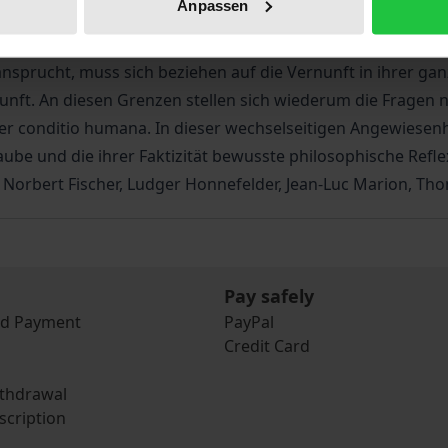
Anpassen
nsprucht, muss sich beziehen auf die Vernunft in ihrer gan
unft. An diesen Grenzen stellen sich wiederum die Fragen
er conditio humana. In dieser wechselseitigen Angewiesenhe
ube und die ihrer Faktizität bewusste philosophische Refle
 Norbert Fischer, Ludger Honnefelder, Jean-Luc Marion, Tho
Pay safely
nd Payment
PayPal
Credit Card
ithdrawal
scription