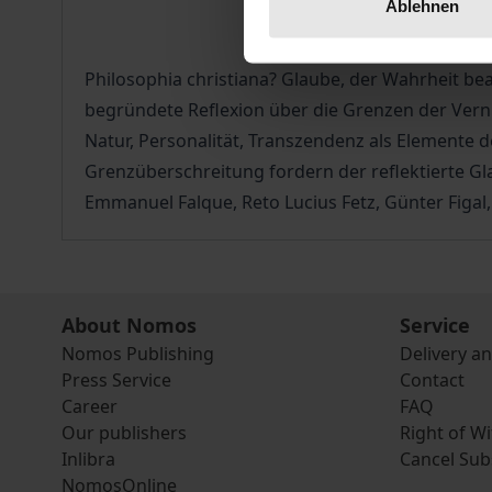
Ablehnen
Philosophia christiana? Glaube, der Wahrheit bea
begründete Reflexion über die Grenzen der Vern
Natur, Personalität, Transzendenz als Elemente d
Grenzüberschreitung fordern der reflektierte Gla
Emmanuel Falque, Reto Lucius Fetz, Günter Figal,
About Nomos
Service
Nomos Publishing
Delivery a
Press Service
Contact
Career
FAQ
Our publishers
Right of W
Inlibra
Cancel Sub
NomosOnline