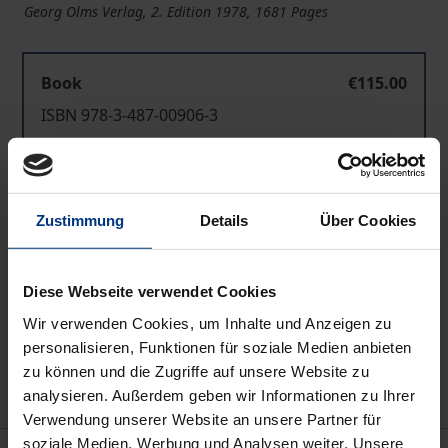
Georg Olms Verlag, 2. Edition 1978, 1681 Pages
Book
€115.00
ISBN 978-3-487-00906-3
Available
Prices include VAT. Depending on the delivery address, VAT
Zustimmung
Details
Über Cookies
may vary at checkout.
Diese Webseite verwendet Cookies
Add to Cart
Wir verwenden Cookies, um Inhalte und Anzeigen zu
Add to Wish List
personalisieren, Funktionen für soziale Medien anbieten
Delivery cost notice
zu können und die Zugriffe auf unsere Website zu
analysieren. Außerdem geben wir Informationen zu Ihrer
Verwendung unserer Website an unsere Partner für
soziale Medien, Werbung und Analysen weiter. Unsere