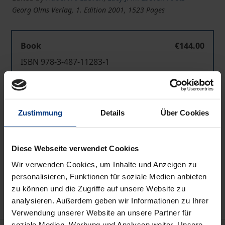
Georg Olms Verlag, 1. Edition 2001, 1523 Pages
Book
€144.00
ISBN 978-3-487-11283-1
Available
Zustimmung
Details
Über Cookies
Prices include VAT. Depending on the delivery address, VAT
may vary at checkout.
Diese Webseite verwendet Cookies
Add to Cart
Wir verwenden Cookies, um Inhalte und Anzeigen zu
Add to Wish List
personalisieren, Funktionen für soziale Medien anbieten
Delivery cost notice
zu können und die Zugriffe auf unsere Website zu
analysieren. Außerdem geben wir Informationen zu Ihrer
Verwendung unserer Website an unsere Partner für
soziale Medien, Werbung und Analysen weiter. Unsere