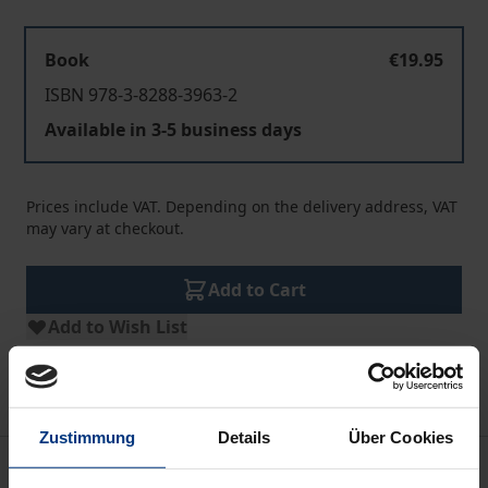
Book
€19.95
ISBN 978-3-8288-3963-2
Available in 3-5 business days
Prices include VAT. Depending on the delivery address, VAT
may vary at checkout.
Add to Cart
Add to Wish List
Delivery cost notice
Zustimmung
Details
Über Cookies
Description