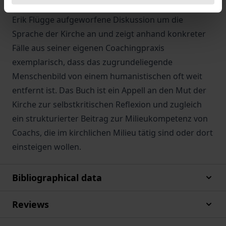
der katholischen Kirche knüpft der Autor an die von
Erik Flügge aufgeworfene Diskussion um die
Sprache der Kirche an und zeigt anhand konkreter
Fälle aus seiner eigenen Coachingpraxis
exemplarisch, dass das zugrundeliegende
Menschenbild von einem humanistischen oft weit
entfernt ist. Das Buch ist ein Appell an den Mut der
Kirche zur selbstkritischen Reflexion und zugleich
ein strukturierter Beitrag zur Milieukompetenz von
Coachs, die im kirchlichen Milieu tätig sind oder dort
einsteigen wollen.
Bibliographical data
Reviews