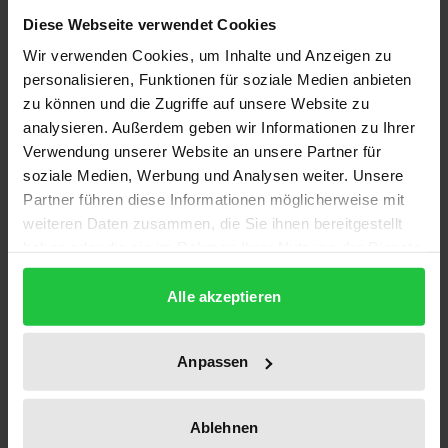
Diese Webseite verwendet Cookies
Im 500. Jahr der Reformation erscheint das achte
Wir verwenden Cookies, um Inhalte und Anzeigen zu
Buch des Theologen und Coachs Thomas Hanstein.
personalisieren, Funktionen für soziale Medien anbieten
Darin plädiert der ehemalige Bischofsreferent,
zu können und die Zugriffe auf unsere Website zu
kirchliche Rektor und katholische Diakon für eine
analysieren. Außerdem geben wir Informationen zu Ihrer
längst überfällige Perspektivenerweiterung
Verwendung unserer Website an unsere Partner für
soziale Medien, Werbung und Analysen weiter. Unsere
innerhalb der katholischen Kirche für den Bereich
Partner führen diese Informationen möglicherweise mit
der Seelsorge und stellt in anschaulicher Weise
weiteren Daten zusammen, die Sie ihnen bereitgestellt
einen praktisch gut umsetzbaren, systemisch-
haben oder die sie im Rahmen Ihrer Nutzung der Dienste
lösungsorientierten Ansatz für ein
gesammelt haben.
ressourcenorientiertes Coaching in der Seelsorge
Alle akzeptieren
vor. Dazu leitet Hanstein konkrete
Methodenvorschläge ab, die mit innovativen
Anpassen
Darstellungen wichtigster Tools anschaulich
visualisiert werden. In seiner konstruktiv-kritischen
Ablehnen
Auseinandersetzung mit Haltungen und Werten in