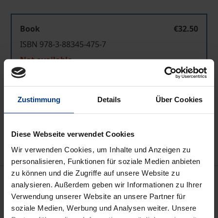
Book
€32.50
ISBN 978-3-88345-475-7
Not available
Add to Cart
Zustimmung
Details
Über Cookies
Add to Wish List
Delivery cost notice
Diese Webseite verwendet Cookies
Wir verwenden Cookies, um Inhalte und Anzeigen zu
personalisieren, Funktionen für soziale Medien anbieten
zu können und die Zugriffe auf unsere Website zu
Description
analysieren. Außerdem geben wir Informationen zu Ihrer
Verwendung unserer Website an unsere Partner für
Das Buch enthält zwölf Beiträge, die sich aus
soziale Medien, Werbung und Analysen weiter. Unsere