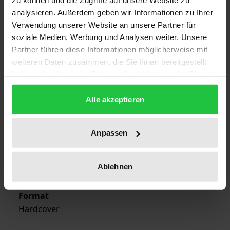
zu können und die Zugriffe auf unsere Website zu
ISBN
analysieren. Außerdem geben wir Informationen zu Ihrer
978-3-89665-123-5
Verwendung unserer Website an unsere Partner für
soziale Medien, Werbung und Analysen weiter. Unsere
Subtitle
Partner führen diese Informationen möglicherweise mit
Lieferbar auf Anfrage
weiteren Daten zusammen, die Sie ihnen bereitgestellt
haben oder die sie im Rahmen Ihrer Nutzung der Dienste
Publication Date
gesammelt haben.
Jun 30, 1998
Alle akzeptieren
Year of Publication
1998
Anpassen
Publisher
Ablehnen
Academia
Format
Hardcover