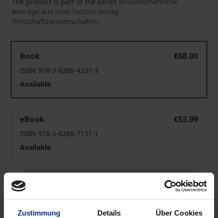
The product is part of the series
Wissenschaftliche
Beiträge aus dem Tectum Verlag:
Wirtschaftswissenschaften
Compliance Management
Book
€68.00
ISBN 978-3-8288-4237-3
Available
Compliance Management
eBook
€53.99
ISBN 978-3-8288-7131-1
Available
Prices include VAT. Depending on the delivery address, VAT
may vary at checkout.
Zustimmung
Details
Über Cookies