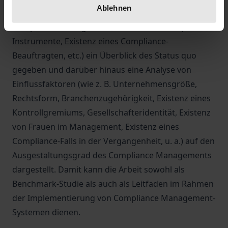
Ablehnen
Compliance Management-Systemen, Motive für
Compliance Management, verwendete Compliance-
Instrumente, Existenz eines Compliance-
Beauftragten, etc.) ein Überblick des Status quo
gegeben und darüber hinaus eine Analyse von
Einflussfaktoren (wie z. B. Unternehmensgröße,
Rechtsform, Branchenzugehörigkeit, Existenz eines
Kontrollgremiums, Gesellschafteridentität, Existenz
von Frauen im Management, Existenz eines
Compliance-Falls in der Vergangenheit, u. a.) auf den
Ausgestaltungsgrad des Compliance Managements
dargestellt. Damit kann die Arbeit sowohl als
Benchmark-Studie als auch als Leitfaden im Rahmen
der Implementierung von Compliance Management-
Systemen dienen.