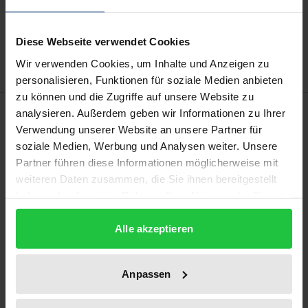
Add to Cart
Add to Wish List
Delivery cost notice
Diese Webseite verwendet Cookies
Wir verwenden Cookies, um Inhalte und Anzeigen zu
personalisieren, Funktionen für soziale Medien anbieten
zu können und die Zugriffe auf unsere Website zu
Description
analysieren. Außerdem geben wir Informationen zu Ihrer
Verwendung unserer Website an unsere Partner für
soziale Medien, Werbung und Analysen weiter. Unsere
Die vorliegende Arbeit stellt eine empirische Studie
Partner führen diese Informationen möglicherweise mit
zur Relevanz und Ausgestaltung von Compliance
weiteren Daten zusammen, die Sie ihnen bereitgestellt
Management in Kombination mit einem Überblick
haben oder die sie im Rahmen Ihrer Nutzung der Dienste
über die bestehenden gesetzlichen und
gesammelt haben.
regulatorischen Anforderungen sowie die
Alle akzeptieren
existierenden theoretischen Sollkonzepte zum
Thema Compliance Management dar. Dabei wird für
Anpassen
wesentliche Fragestellungen zum Thema
Compliance Management (z. B. Existenz von