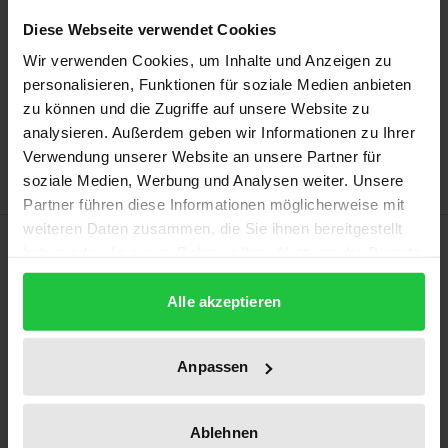
Prices include VAT. Depending on the delivery address, VAT
may vary at checkout.
Diese Webseite verwendet Cookies
Wir verwenden Cookies, um Inhalte und Anzeigen zu
Add to Cart
personalisieren, Funktionen für soziale Medien anbieten
zu können und die Zugriffe auf unsere Website zu
Add to Wish List
analysieren. Außerdem geben wir Informationen zu Ihrer
Delivery cost notice
Verwendung unserer Website an unsere Partner für
soziale Medien, Werbung und Analysen weiter. Unsere
Partner führen diese Informationen möglicherweise mit
weiteren Daten zusammen, die Sie ihnen bereitgestellt
Description
haben oder die sie im Rahmen Ihrer Nutzung der Dienste
gesammelt haben.
Die vorliegende Arbeit will langjährige
Alle akzeptieren
Missverständnisse und Schwierigkeiten des
immaterialgüterrechtlichen Schutzes von
Anpassen
Computerprogrammen endgültig ausräumen. Die
Betrachtung aus wettbewerbsorientiertem
Ablehnen
Blickwinkel auf der Grundlage der technischen und