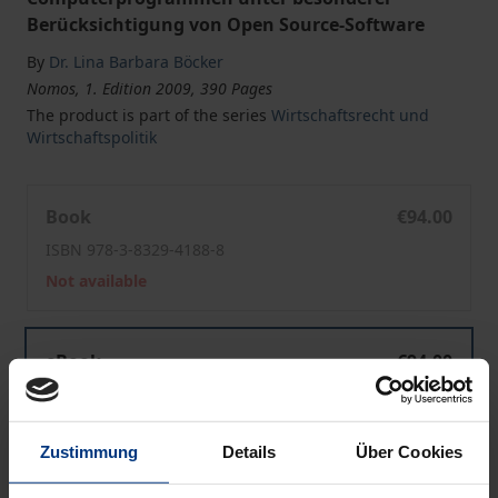
Berücksichtigung von Open Source-Software
By
Dr. Lina Barbara Böcker
Nomos, 1. Edition 2009, 390 Pages
The product is part of the series
Wirtschaftsrecht und
Wirtschaftspolitik
Computerprogramme zwischen Werk und Erfindung
Book
€94.00
ISBN 978-3-8329-4188-8
Not available
Computerprogramme zwischen Werk und Erfindung
eBook
€94.00
ISBN 978-3-8452-1950-9
Available
Zustimmung
Details
Über Cookies