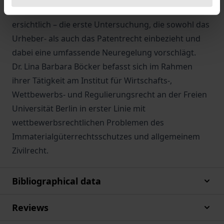
ökonomischen Besonderheiten ist – soweit
ersichtlich – die erste Untersuchung, die sowohl das
Urheber- als auch das Patentrecht einbezieht und
dabei eine umfassende Neuregelung vorschlägt.
Dr. Lina Barbara Böcker befasst sich im Rahmen
ihrer Tätigkeit am Institut für Wirtschafts-,
Wettbewerbs- und Regulierungsrecht an der Freien
Universität Berlin in erster Linie mit
wettbewerbsrechtlichen Problemen des
Immaterialgüterrechtsschutzes und allgemeinem
Zivilrecht.
Bibliographical data
Reviews