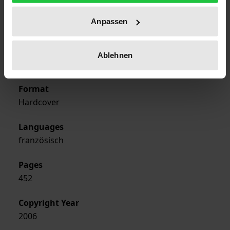
Year of Publication
Anpassen
2006
Publisher
Ablehnen
Georg Olms Verlag
Format
Hardcover
Languages
französisch
Pages
452
Copyright Year
2006