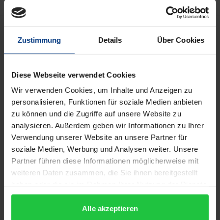
Bibliographical data
Zustimmung
Details
Über Cookies
Edition
Diese Webseite verwendet Cookies
1
Wir verwenden Cookies, um Inhalte und Anzeigen zu
ISBN
personalisieren, Funktionen für soziale Medien anbieten
978-3-487-12951-8
zu können und die Zugriffe auf unsere Website zu
analysieren. Außerdem geben wir Informationen zu Ihrer
Subtitle
Verwendung unserer Website an unsere Partner für
Ou defense de la religion, Contre les principales
soziale Medien, Werbung und Analysen weiter. Unsere
Difficultez répandues dans le Dictionaire
Partner führen diese Informationen möglicherweise mit
Historique et Critique de Mr. Bayle
weiteren Daten zusammen, die Sie ihnen bereitgestellt
haben oder die sie im Rahmen Ihrer Nutzung der Dienste
Publication Date
gesammelt haben.
Apr 1, 2006
Alle akzeptieren