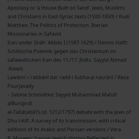
Apostasy or ‘a House Built on Sand’. Jews, Muslims
and Christians in East-Syriac texts (1500-1850) / Rudi
Matthee: The Politics of Protection. Iberian
Missionaries in Safavid
Iran under Shāh ʿAbbās I (1587-1629) / Dennis Halft:
Schiitische Polemik gegen das Christentum im
safawidischen Iran des 11./17. Jhdts. Sayyid Aḥmad
ʿAlawīs
Lawāmiʿ-i rabbānī dar radd-i šubha-yi naṣrānī / Reza
Pourjavady
– Sabine Schmidtke: Sayyid Muḥammad Mahdī
alBurūjirdī
al-Ṭabāṭabāʾī’s (d. 1212/1797) debate with the Jews of
Dhu l-Kifl. A survey of its transmission, with critical
editions of its Arabic and Persian versions / Vera
B. Moreen: Iranian Jewish History Reflected in