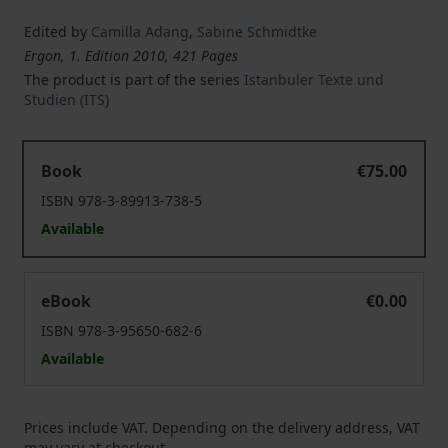
Edited by
Camilla Adang
,
Sabine Schmidtke
Ergon, 1. Edition 2010, 421 Pages
The product is part of the series
Istanbuler Texte und
Studien (ITS)
Contracts and Controversies between Muslims, Jews an
Book
€75.00
ISBN 978-3-89913-738-5
Available
Contracts and Controversies between Muslims, Jews an
eBook
€0.00
ISBN 978-3-95650-682-6
Available
Prices include VAT. Depending on the delivery address, VAT
may vary at checkout.