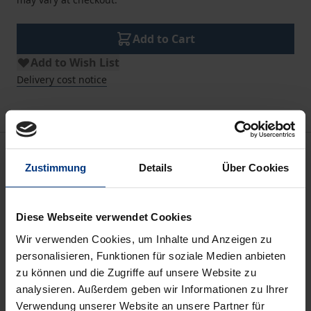
Add to Cart
Add to Wish List
Delivery cost notice
Description
Zustimmung
Details
Über Cookies
Judith Pfeiffer: Confessional polarization in the 17th
century Ottoman Empire and Yūsuf İbn Ebī
Diese Webseite verwendet Cookies
ʿAbdü’dDeyyān’s Keşfü’l-esrār fī ilzāmi’l-Yehūd ve’l-
Wir verwenden Cookies, um Inhalte und Anzeigen zu
aḥbār / Camilla
personalisieren, Funktionen für soziale Medien anbieten
Adang: Guided to Islam by the Torah: The Risāla
zu können und die Zugriffe auf unsere Website zu
alhādiya by ʿAbd al-Salām al-Muhtadī al-Muḥammadī
analysieren. Außerdem geben wir Informationen zu Ihrer
Verwendung unserer Website an unsere Partner für
/Sabine Schmidtke: Epistle forcing the Jews [to admit