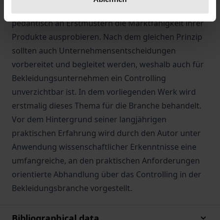
andererseits sehr ausgiebig und oftmals sehr
pedantisch an Erstmustern die Marktfähigkeit ihrer
Produkte ausprobieren. Nach dem gleichen Prinzip
sollten auch Unternehmensentscheidungen
vorbereitet und begleitet werden, weshalb auch für
Bekleidungsunternehmen ein Controlling
unverzichtbar ist. In dem vorliegenden Werk wird
erstmalig dieses Thema für die Branche behandelt.
Vor dem Hintergrund seiner langjährigen
praktischen Erfahrung wird durch den Autor unter
Anwendung wissenschaftlicher Erkenntnisse eine
umfangreiche, an den praktischen Anforderungen
orientierte Abhandlung über das Controlling in der
Bekleidungsbranche vorgestellt.
Bibliographical data