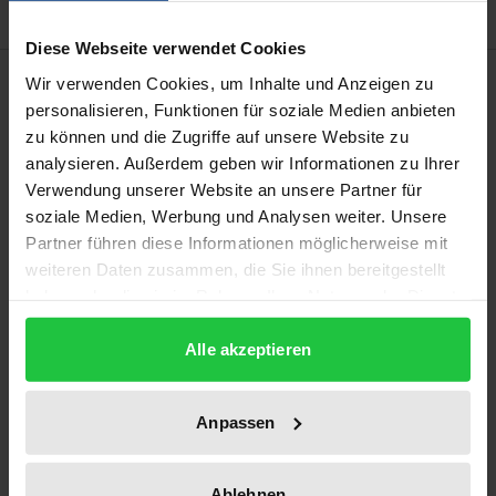
Diese Webseite verwendet Cookies
Description
Wir verwenden Cookies, um Inhalte und Anzeigen zu
personalisieren, Funktionen für soziale Medien anbieten
zu können und die Zugriffe auf unsere Website zu
In der schrumpfenden Bekleidungsbranche
analysieren. Außerdem geben wir Informationen zu Ihrer
existieren zahlreiche betriebswirtschaftliche
Verwendung unserer Website an unsere Partner für
Aufgaben, deren Lösung eine existentielle
soziale Medien, Werbung und Analysen weiter. Unsere
Bedeutung für die betroffenen Unternehmen
Partner führen diese Informationen möglicherweise mit
darstellt. Entsprechend des eher in der Branche
weiteren Daten zusammen, die Sie ihnen bereitgestellt
haben oder die sie im Rahmen Ihrer Nutzung der Dienste
dominierenden Produkt- und
gesammelt haben.
Vertriebsverständnisses werden diese Probleme
Alle akzeptieren
nicht selten ohne eingehende
betriebswirtschaftliche Analyse entschieden.
Gefühle und subjektive Einschätzungen der
Anpassen
Entscheider stehen im Vordergrund. Dieses ist umso
verwunderlicher, weil die Branchenunternehmen
Ablehnen