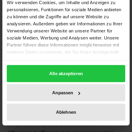
Wir verwenden Cookies, um Inhalte und Anzeigen zu
Add to Cart
personalisieren, Funktionen für soziale Medien anbieten
zu können und die Zugriffe auf unsere Website zu
Add to Wish List
analysieren. Außerdem geben wir Informationen zu Ihrer
Delivery cost notice
Verwendung unserer Website an unsere Partner für
soziale Medien, Werbung und Analysen weiter. Unsere
Partner führen diese Informationen möglicherweise mit
weiteren Daten zusammen, die Sie ihnen bereitgestellt
Description
haben oder die sie im Rahmen Ihrer Nutzung der Dienste
gesammelt haben.
Alle akzeptieren
State-owned enterprises (SOEs) operating under
private law typically pursue a hybrid of financial and
social objectives. Depending on the political and
Anpassen
administrative framework, this plurality influences
their performance. Wether differences in objectives
Ablehnen
and corporate governance practices between SOEs
and private companies are associated with