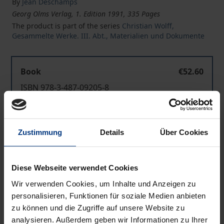
By
Jean Deschamps
Georg Olms Verlag, 1. Edition 1991, 335 Pages
The product is part of the series
Christian Wolff,
Gesammelte Werke. III. Abt., Materialien und Dokumente
Book
€52.60
ISBN 978-3-487-09205-8
Available
Zustimmung
Details
Über Cookies
Prices include VAT. Depending on the delivery address, VAT
may vary at checkout.
Diese Webseite verwendet Cookies
Add to Cart
Wir verwenden Cookies, um Inhalte und Anzeigen zu
Add to Wish List
personalisieren, Funktionen für soziale Medien anbieten
Delivery cost notice
zu können und die Zugriffe auf unsere Website zu
analysieren. Außerdem geben wir Informationen zu Ihrer