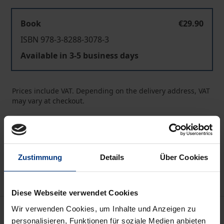
Book
€29.90
ISBN 978-3-8288-3078-3
Available in 3-5 business days
Prices include VAT. Depending on the delivery address, VAT
may vary at checkout.
Add to Cart
Add to Wish List
Zustimmung
Details
Über Cookies
Delivery cost notice
Diese Webseite verwendet Cookies
Description
Wir verwenden Cookies, um Inhalte und Anzeigen zu
personalisieren, Funktionen für soziale Medien anbieten